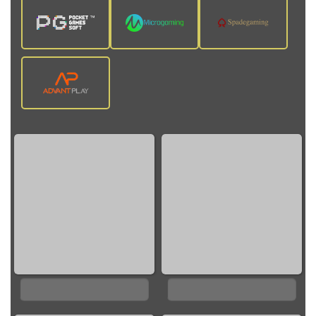
0%
0%