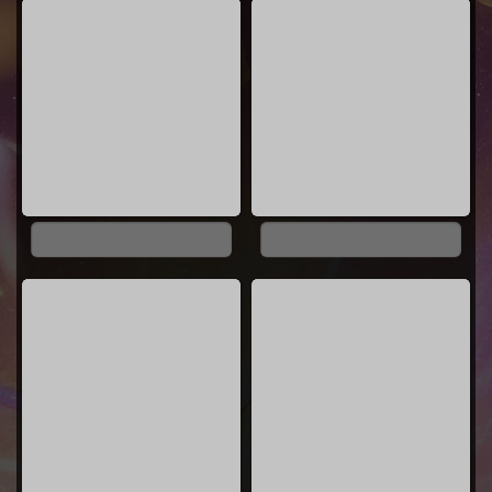
0%
0%