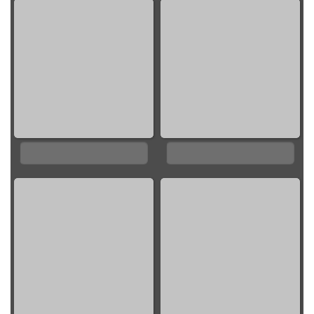
0%
0%