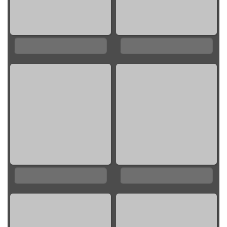
0%
0%
0%
0%