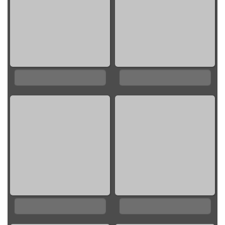
0%
0%
0%
0%