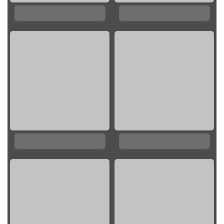
0%
0%
0%
0%