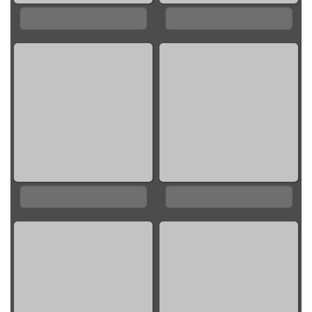
0%
0%
0%
0%