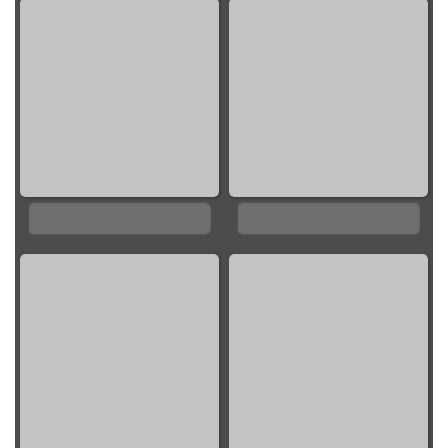
0%
0%