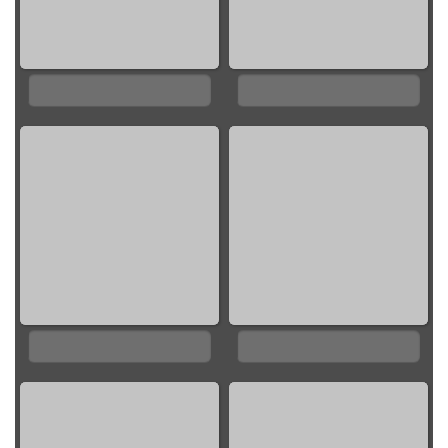
0%
0%
0%
0%