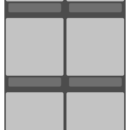
0%
0%
0%
0%