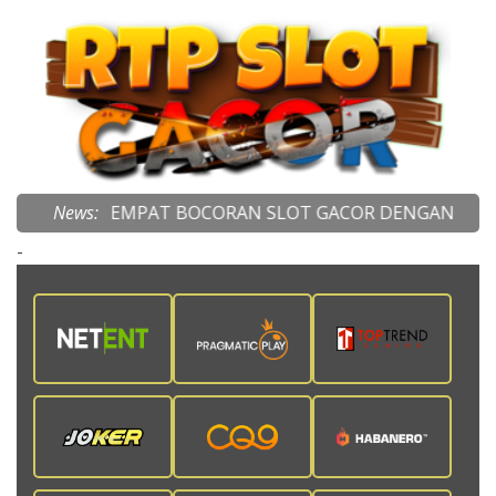
TP TEMPAT BOCORAN SLOT GACOR DENGAN TINGKAT AKU
News:
-