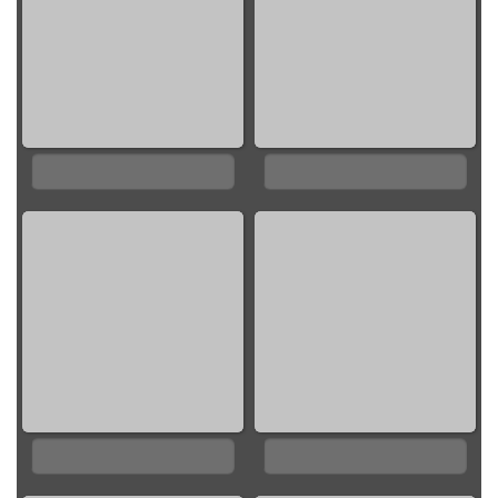
0%
0%
0%
0%