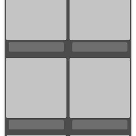
0%
0%
0%
0%