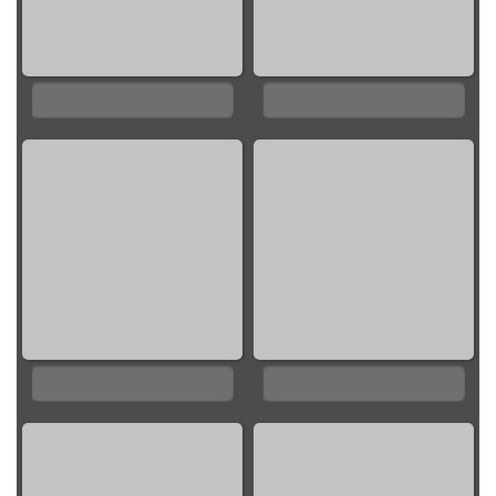
0%
0%
0%
0%