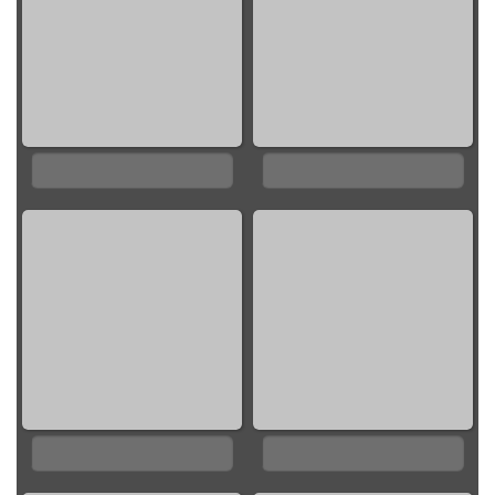
0%
0%
0%
0%